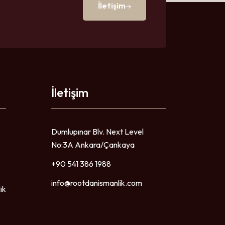
İletişim
İletişim
Dumlupınar Blv. Next Level
No:3A Ankara/Çankaya
+90 541 386 1988
info@rootdanismanlik.com
ık