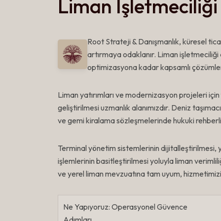
Liman İşletmeciliği
Root Strateji & Danışmanlık, küresel ticar
artırmaya odaklanır. Liman işletmeciliği
optimizasyona kadar kapsamlı çözümle
Liman yatırımları ve modernizasyon projeleri için f
geliştirilmesi uzmanlık alanımızdır. Deniz taşıma
ve gemi kiralama sözleşmelerinde hukuki rehberli
Terminal yönetim sistemlerinin dijitalleştirilmesi
işlemlerinin basitleştirilmesi yoluyla liman veriml
ve yerel liman mevzuatına tam uyum, hizmetimizi
Ne Yapıyoruz: Operasyonel Güvence
Adımları