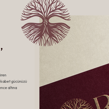
,
tiren
rekabet gücünüzü
ence altına