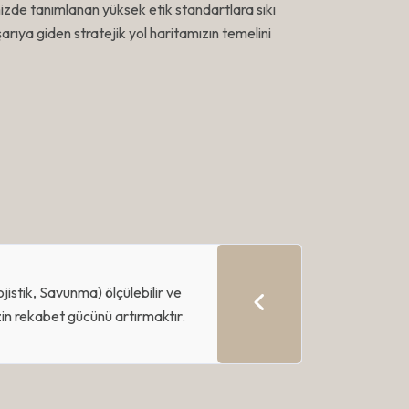
zde tanımlanan yüksek etik standartlara sıkı
aşarıya giden stratejik yol haritamızın temelini
jistik, Savunma) ölçülebilir ve
zin rekabet gücünü artırmaktır.